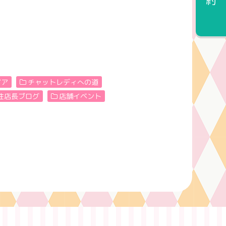
その他の全国エリア
ブログ
ピア
チャットレディへの道
面接予約
性店長ブログ
店舗イベント
衛生面について
会社概要
サイトマップ
税金について