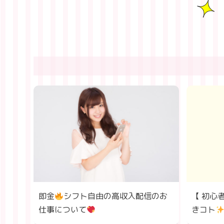
即金
シフト自由の高収入配信のお
【 初心
仕事について
きコト