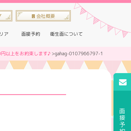
プ
会社概要
リア
面接予約
衛生面について
0円以上をお約束します♪
>gahag-0107966797-1
HOME
烏丸通勤
面接予約
河原町通勤
西院通勤